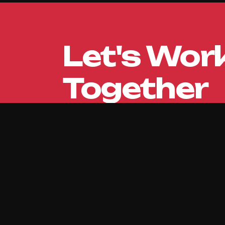
Let's Wor
Together
We bouwen websites en applicaties die écht 