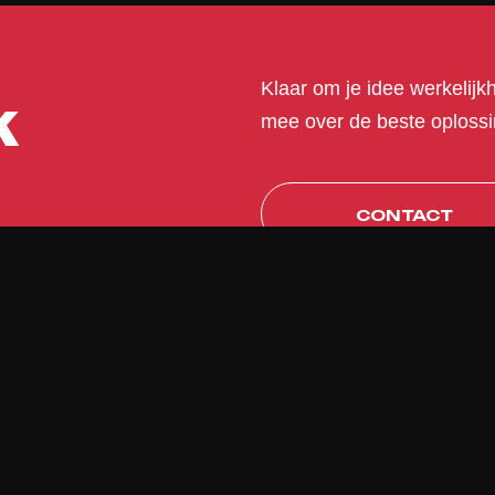
Klaar om je idee werkelij
k
mee over de beste oplossin
CONTACT
CONTACT
werken. Geen standaardoplossingen, maar software die