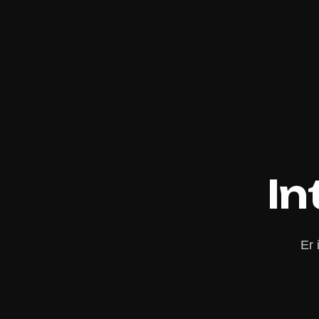
In
Er 