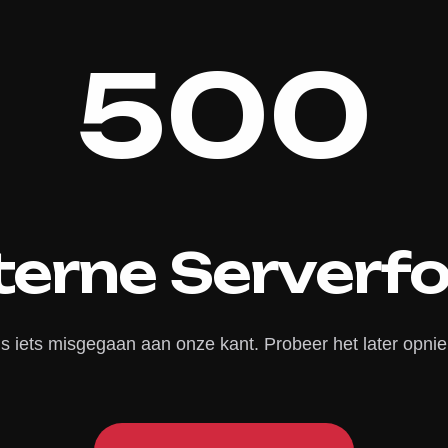
500
terne Serverf
is iets misgegaan aan onze kant. Probeer het later opni