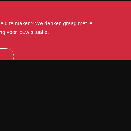
kheid te maken? We denken graag met je
g voor jouw situatie.
arrow_upward_alt
Contact
Schutsboomstraat
55A
5374 CB Schaijk
Netherlands